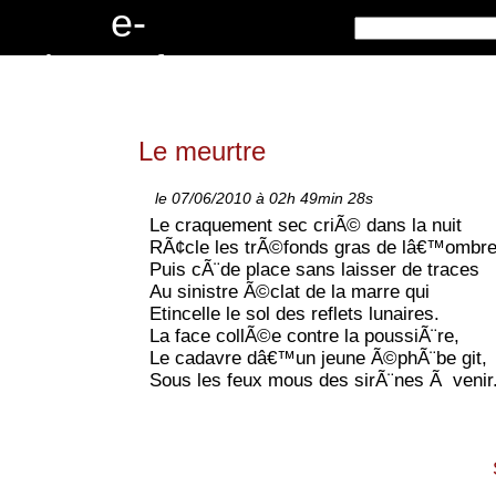
e
-
c
r
i
t
u
r
e
s
.
f
r
Le meurtre
le 07/06/2010 à 02h 49min 28s
Le craquement sec criÃ© dans la nuit
RÃ¢cle les trÃ©fonds gras de lâ€™ombre
Puis cÃ¨de place sans laisser de traces
Au sinistre Ã©clat de la marre qui
Etincelle le sol des reflets lunaires.
La face collÃ©e contre la poussiÃ¨re,
Le cadavre dâ€™un jeune Ã©phÃ¨be git,
Sous les feux mous des sirÃ¨nes Ã venir