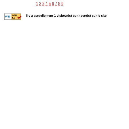
1
2
3
4
5
6
7
8
9
Il y a actuellement 1 visiteur(s) connecté(s) sur le site