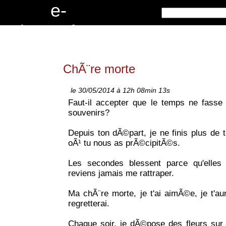
e
-
c
r
i
t
u
r
e
s
.
f
r
ChÃ¨re morte
le 30/05/2014 à 12h 08min 13s
Faut-il accepter que le temps ne fasse
souvenirs?
Depuis ton dÃ©part, je ne finis plus de
oÃ¹ tu nous as prÃ©cipitÃ©s.
Les secondes blessent parce qu'elles 
reviens jamais me rattraper.
Ma chÃ¨re morte, je t'ai aimÃ©e, je t'aur
regretterai.
Chaque soir, je dÃ©pose des fleurs sur 