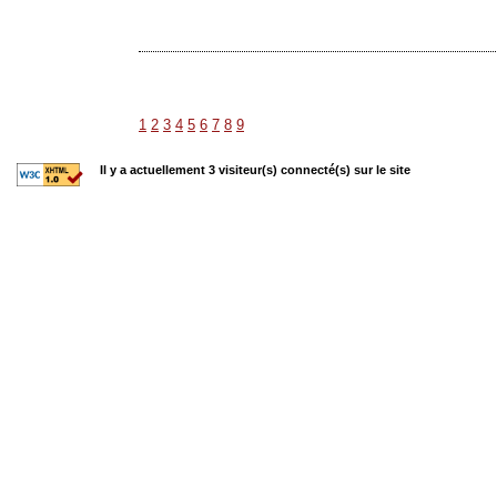
1
2
3
4
5
6
7
8
9
Il y a actuellement 3 visiteur(s) connecté(s) sur le site