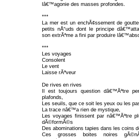
lâ€™agonie des masses profondes.
***
La mer est un enchÃ¢ssement de gouttes
petits nÅ“uds dont le principe dâ€™a
son extrÃªme a fini par produire lâ€™abso
***
Les voyages
Consolent
Le vent
Laisse rÃªveur
De rives en rives
Il est toujours question dâ€™Ãªtre pe
plafonds,
Les seuils, que ce soit les yeux ou les pa
La trace nâ€™a rien de mystique,
Les voyages finissent par nâ€™Ãªtre p
dÃ©formÃ©s
Des abominations tapies dans les coins 
Ces grosses boites noires gÃ©nÃ