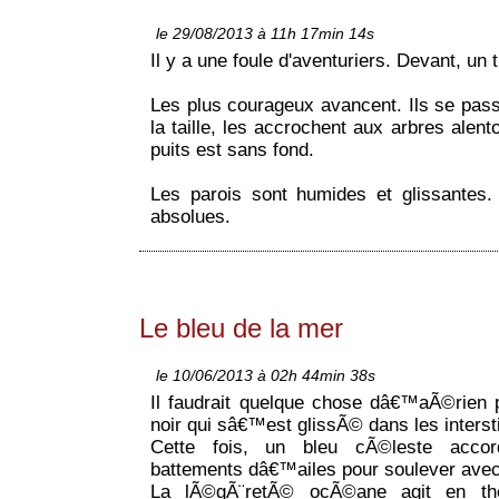
le 29/08/2013 à 11h 17min 14s
Il y a une foule d'aventuriers. Devant, un t
Les plus courageux avancent. Ils se pas
la taille, les accrochent aux arbres alen
puits est sans fond.
Les parois sont humides et glissantes
absolues.
Le bleu de la mer
le 10/06/2013 à 02h 44min 38s
Il faudrait quelque chose dâ€™aÃ©rien 
noir qui sâ€™est glissÃ© dans les interst
Cette fois, un bleu cÃ©leste acco
battements dâ€™ailes pour soulever avec
La lÃ©gÃ¨retÃ© ocÃ©ane agit en the