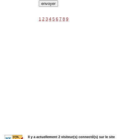
1
2
3
4
5
6
7
8
9
Il y a actuellement 2 visiteur(s) connecté(s) sur le site