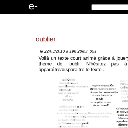
e
-
c
r
i
t
u
r
e
s
.
f
r
oublier
le 22/03/2010 à 19h 28min 05s
Voilà un texte court animé grâce à jquery
thème de l'oubli. N'hésitez pas à
apparaître/disparaitre le texte...