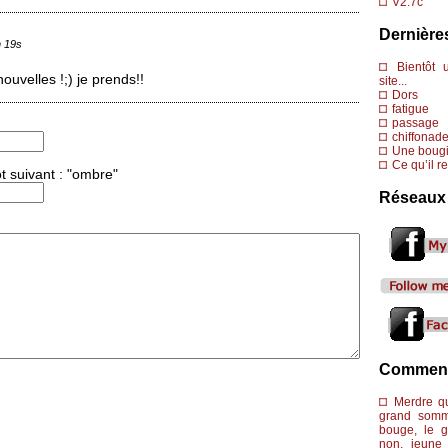
V2.7c
Dernière
n 19s
Bientôt u
ouvelles !;) je prends!!
site...
Dors
fatigue
passage
chiffonad
Une bougi
Ce qu’il r
ot suivant : "ombre"
Réseaux
Comment
Merdre quo
grand somm
bouge, le g
non, jeune