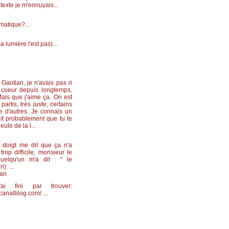
 texte je m'ennuyais...
matique?...
lumière l'est pas)...
Gaotian, je n'avais pas ri
 coeur depuis longtemps,
Mais que j'aime ça. On est
artis, très juste, certains
e d'autres. Je connais un
it probablement que tu te
eule de la l...
 doigt me dit que ça n'a
trop difficile, monsieur le
uelqu'un m'a dit : " le
i). ...
dan
i fini par trouver:
.canalblog.com/ ...