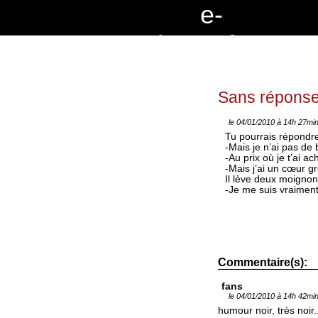
e
-
c
r
i
t
u
r
e
s
.
f
r
Sans répons
le 04/01/2010 à 14h 27mi
Tu pourrais répondre
-Mais je n’ai pas de
-Au prix où je t’ai a
-Mais j’ai un cœur
Il lève deux moignon
-Je me suis vraiment f
Commentaire(s):
fans
le 04/01/2010 à 14h 42mi
humour noir, très noi