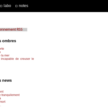
labo
notes
s ombres
rte
n
 la mer
incapable de creuser le
s news
ent
 tranquilement
à
mort
.