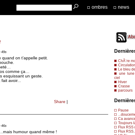
ombres
news
e
Dernière
n 49s
 quand on t’appelle petit.
ChÃ¨re mo
 bouche.
Circulatio
cheté…
Le bleu de
 gros comme ça…
une lune 
s esquissant un geste.
ciel
ait avoir...
Hiver
Crasse
parcours
Dernière
Share
|
Pause
...doucem
Ca avance
Toujours l
n 46s
Flux RSS 
Flux RSS..
r....mais humour quand même !