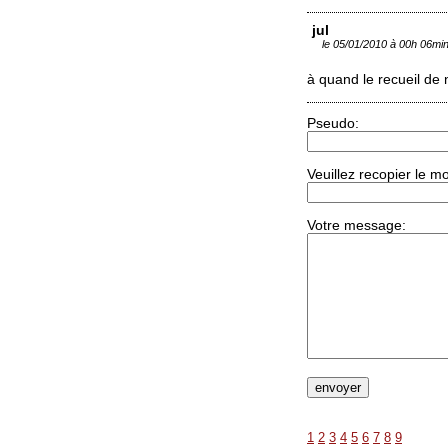
jul
le 05/01/2010 à 00h 06mi
à quand le recueil de n
Pseudo:
Veuillez recopier le m
Votre message:
1
2
3
4
5
6
7
8
9