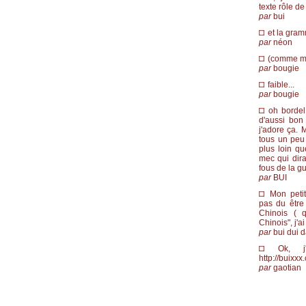
texte rôle de
par
bui
et la gram
par
néon
(comme ma 
par
bougie
faible...
par
bougie
oh bordel 
d'aussi bon
j'adore ça. 
tous un peu p
plus loin qu
mec qui dira
fous de la gu
par
BUI
Mon petit
pas du être 
Chinois ( q
Chinois", j'ai r
par
bui dui 
Ok, j'a
http://buixxx
par
gaotian