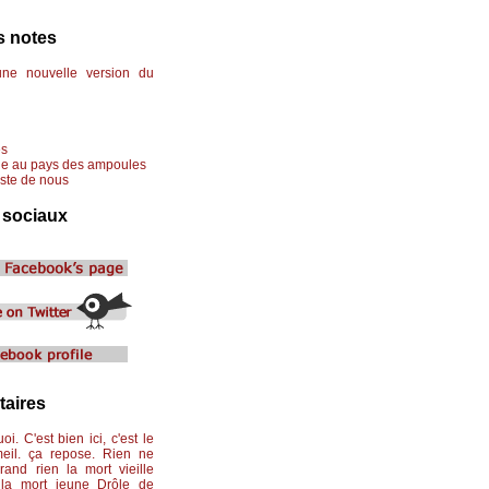
s notes
ne nouvelle version du
es
e au pays des ampoules
este de nous
 sociaux
aires
i. C'est bien ici, c'est le
eil. ça repose. Rien ne
rand rien la mort vieille
 la mort jeune Drôle de