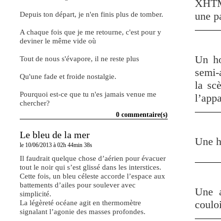
XHTML
Depuis ton départ, je n'en finis plus de tomber.
une p
A chaque fois que je me retourne, c'est pour y
deviner le même vide où
Un ho
Tout de nous s'évapore, il ne reste plus
semi-a
Qu'une fade et froide nostalgie.
la sc
Pourquoi est-ce que tu n'es jamais venue me
l’appa
chercher?
0 commentaire(s)
Le bleu de la mer
Une h
le 10/06/2013 à 02h 44min 38s
Il faudrait quelque chose d’aérien pour évacuer
tout le noir qui s’est glissé dans les interstices.
Cette fois, un bleu céleste accorde l’espace aux
battements d’ailes pour soulever avec
Une a
simplicité.
La légèreté océane agit en thermomètre
coulo
signalant l’agonie des masses profondes.