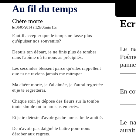
Au fil du temps
Chère morte
Ecr
le 30/05/2014 à 12h 08min 13s
Faut-il accepter que le temps ne fasse plus
qu'épuiser nos souvenirs?
Le na
Depuis ton départ, je ne finis plus de tomber
Poème
dans l'abîme où tu nous as précipités.
pannea
Les secondes blessent parce qu'elles rappellent
que tu ne reviens jamais me rattraper.
Ma chère morte, je t'ai aimée, je t'aurai regrettée
et je te regretterai.
En co
Chaque soir, je dépose des fleurs sur la tombe
toute simple où tu nous as enterrés.
Et je te déteste d'avoir gâché une si belle amitié.
Le na
De n'avoir pas daigné te battre pour nous
aura
dérober aux regrets.